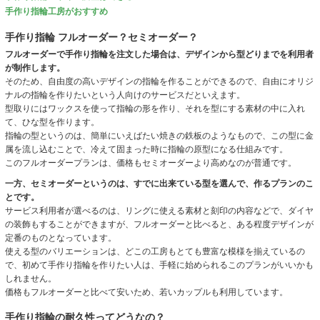
手作り指輪工房がおすすめ
手作り指輪 フルオーダー？セミオーダー？
フルオーダーで手作り指輪を注文した場合は、デザインから型どりまでを利用者
が制作します。
そのため、自由度の高いデザインの指輪を作ることができるので、自由にオリジ
ナルの指輪を作りたいという人向けのサービスだといえます。
型取りにはワックスを使って指輪の形を作り、それを型にする素材の中に入れ
て、ひな型を作ります。
指輪の型というのは、簡単にいえばたい焼きの鉄板のようなもので、この型に金
属を流し込むことで、冷えて固まった時に指輪の原型になる仕組みです。
このフルオーダープランは、価格もセミオーダーより高めなのが普通です。
一方、セミオーダーというのは、すでに出来ている型を選んで、作るプランのこ
とです。
サービス利用者が選べるのは、リングに使える素材と刻印の内容などで、ダイヤ
の装飾もすることができますが、フルオーダーと比べると、ある程度デザインが
定番のものとなっています。
使える型のバリエーションは、どこの工房もとても豊富な模様を揃えているの
で、初めて手作り指輪を作りたい人は、手軽に始められるこのプランがいいかも
しれません。
価格もフルオーダーと比べて安いため、若いカップルも利用しています。
手作り指輪の耐久性ってどうなの？