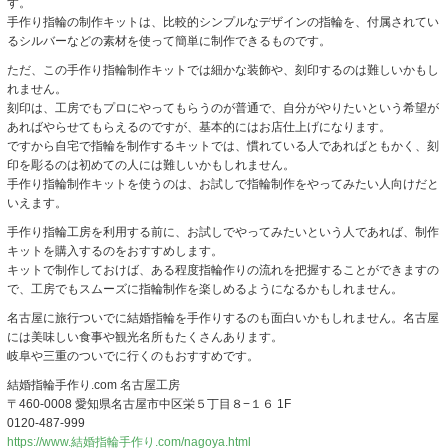
す。
手作り指輪の制作キットは、比較的シンプルなデザインの指輪を、付属されてい
るシルバーなどの素材を使って簡単に制作できるものです。
ただ、この手作り指輪制作キットでは細かな装飾や、刻印するのは難しいかもし
れません。
刻印は、工房でもプロにやってもらうのが普通で、自分がやりたいという希望が
あればやらせてもらえるのですが、基本的にはお店仕上げになります。
ですから自宅で指輪を制作するキットでは、慣れている人であればともかく、刻
印を彫るのは初めての人には難しいかもしれません。
手作り指輪制作キットを使うのは、お試しで指輪制作をやってみたい人向けだと
いえます。
手作り指輪工房を利用する前に、お試しでやってみたいという人であれば、制作
キットを購入するのをおすすめします。
キットで制作しておけば、ある程度指輪作りの流れを把握することができますの
で、工房でもスムーズに指輪制作を楽しめるようになるかもしれません。
名古屋に旅行ついでに結婚指輪を手作りするのも面白いかもしれません。名古屋
には美味しい食事や観光名所もたくさんあります。
岐阜や三重のついでに行くのもおすすめです。
結婚指輪手作り.com 名古屋工房
〒460-0008 愛知県名古屋市中区栄５丁目８−１６ 1F
0120-487-999
https://www.結婚指輪手作り.com/nagoya.html