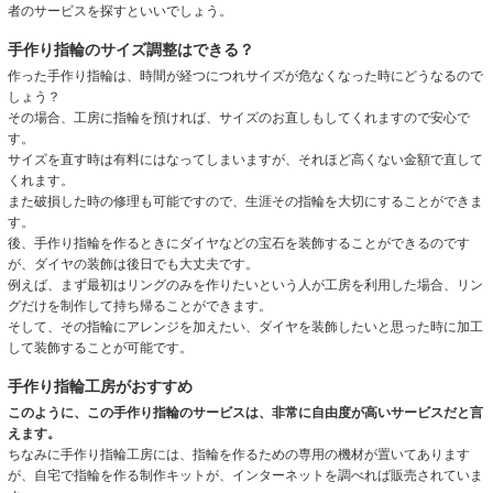
者のサービスを探すといいでしょう。
手作り指輪のサイズ調整はできる？
作った手作り指輪は、時間が経つにつれサイズが危なくなった時にどうなるので
しょう？
その場合、工房に指輪を預ければ、サイズのお直しもしてくれますので安心で
す。
サイズを直す時は有料にはなってしまいますが、それほど高くない金額で直して
くれます。
また破損した時の修理も可能ですので、生涯その指輪を大切にすることができま
す。
後、手作り指輪を作るときにダイヤなどの宝石を装飾することができるのです
が、ダイヤの装飾は後日でも大丈夫です。
例えば、まず最初はリングのみを作りたいという人が工房を利用した場合、リン
グだけを制作して持ち帰ることができます。
そして、その指輪にアレンジを加えたい、ダイヤを装飾したいと思った時に加工
して装飾することが可能です。
手作り指輪工房がおすすめ
このように、この手作り指輪のサービスは、非常に自由度が高いサービスだと言
えます。
ちなみに手作り指輪工房には、指輪を作るための専用の機材が置いてあります
が、自宅で指輪を作る制作キットが、インターネットを調べれば販売されていま