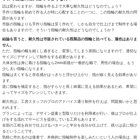
話は変わりますが、指輪を作る上で大事な耐久性はどうなのでしょう？
手作り指輪を初めて作る人が特に心配することの一つに、この指輪の耐久性の問
題があります。
市販の指輪よりも手作り指輪は安く作れて、しかも自分で仕上げまで制作する場
合もありますので、そういう指輪の耐久性はどうなのでしょうか？
結論を言うと、耐久性は市販されている既製品の指輪と比べても、遜色はありま
せん。
ただ、指輪の幅を細くし過ぎると、変形してしまう原因になりますので、適切な
サイズにデザインして制作をする必要があります。
大体女性は身に着ける指輪なら2mm前後が一般的な幅で、男性の場合は、もう
少し太い指輪になります。
指輪は太くすると存在感がはっきりと浮かび上がり、指が細く見える効果があり
ます。
逆に指輪を補足すると、指がすらりと長く綺麗に見える効果があるため、希望に
よってサイズをアレンジしていきます。
耐久性は、工房スタッフのプロのアドバイス通り制作を行えば、問題無いかと思
われます。
プランによっては、デザイン提案と型取りだけを利用者が行い、後はプロが仕上
げをする流れでサービスを提供している工房もあります。
全部の工程を自分で仕上げるパターンと半分を自分が仕上げて、残りは店に預け
るということです。
気軽に作れるのは後者で、本格的に指輪制作を楽しみたいという人の場合は、前